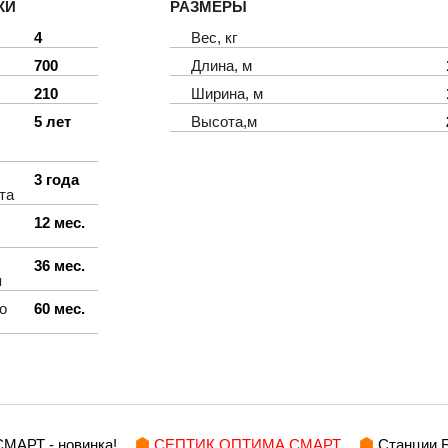
КИ
РАЗМЕРЫ
4
Вес, кг
700
Длина, м
210
Ширина, м
5 лет
Высота,м
3 года
та
12 мес.
36 мес.
я
о
60 мес.
МАРТ - новинка!
СЕПТИК ОПТИМА СМАРТ
Станции 