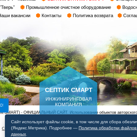
"Тверь"
Промышленное очистное оборудование
Водос
Наши вакансии
Контакты
Политика возврата
Согла
СЕПТИК СМАРТ
ИНЖИНИРИНГОВАЯ
КОМПАНИЯ
0!
TIK SMART) - ОФИЦИАЛЬНЫЙ САЙТ. Использование объектов авторског
Сайт использует файлы cookie, в том числе для сбора обезл
(Яндекс.Метрика). Подробнее —
Политика обработки файлов 
·
Согласие на обработку персональных данных
·
Политика обработки фа
данных
.