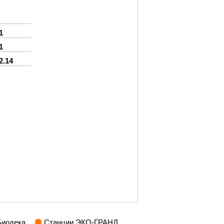
1
1
2.14
Биодека
Станции ЭКО-ГРАНД