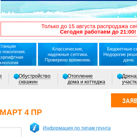
Только до 15 августа распродажа се
Сегодня работаем до 21:00!
Станции
Классические,
Бюджетные се
о поколения.
надежные септики.
Недорогие реш
аэрлифтная
Проверено временем.
дачи.
хнология
е
Обустройство
Отопление
Дрена
скважин
дома и коттеджа
участ
МАРТ 4 ПР
Информация по типам грунта