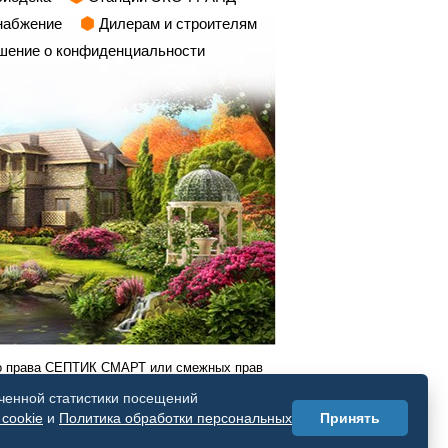
набжение
Дилерам и строителям
шение о конфиденциальности
о права СЕПТИК СМАРТ или смежных прав
иченной статистики посещений
cookie
и
Политика обработки персональных
Принять
йлов cookie