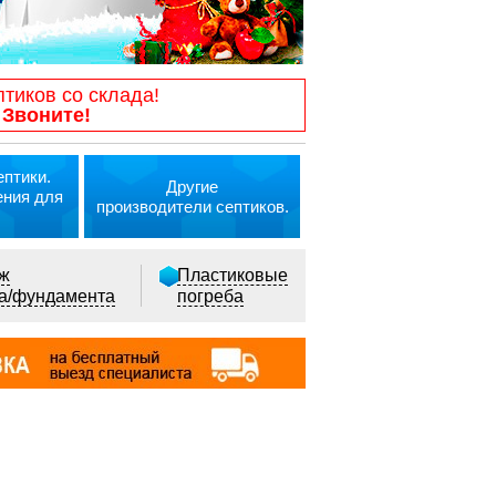
птиков со склада!
 Звоните!
птики.
Другие
ения для
производители септиков.
ж
Пластиковые
ка/фундамента
погреба