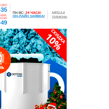
, ЦФО
-35
ПН-ВС:
24 ЧАСА!
АДРЕСА И
одар,
ОН-ЛАЙН ЗАЯВКА!
ТЕЛЕФОНЫ
оссия
-49