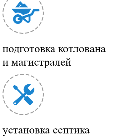
подготовка котлована
РАСЧЕТ СМЕТЫ ОНЛАЙН!
и магистралей
установка септика