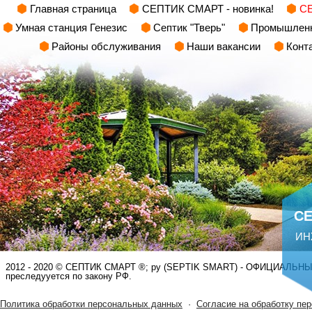
Главная страница
СЕПТИК СМАРТ - новинка!
С
Умная станция Генезис
Септик "Тверь"
Промышленн
Районы обслуживания
Наши вакансии
Конт
С
ИН
РАСЧЕТ СМЕТЫ ОНЛАЙН!
2012 - 2020 © СЕПТИК СМАРТ ®; ру (SEPTIK SMART) - ОФИЦИАЛЬНЫЙ
преследууется по закону РФ.
Политика обработки персональных данных
·
Согласие на обработку пе