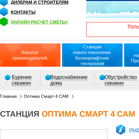
ДИЛЕРАМ И СТРОИТЕЛЯМ
КОНТАКТЫ
ОНЛАЙН РАСЧЕТ СМЕТЫ!
Толь
Станции
Каталог
нового поколения.
на
производителей.
Безаэрлифтная
Про
технология
Бурение
Водоснабжение
Обустройство
скважин
дома
скважин
Главная
Оптима Смарт 4 САМ
СТАНЦИЯ
ОПТИМА СМАРТ 4 САМ
Инф