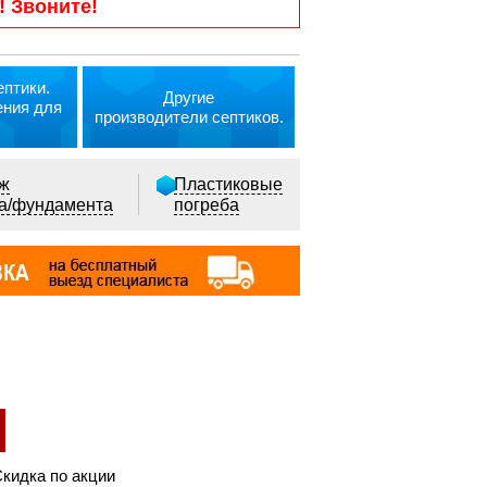
! Звоните!
птики.
Другие
ения для
производители септиков.
ж
Пластиковые
ка/фундамента
погреба
Скидка по акции