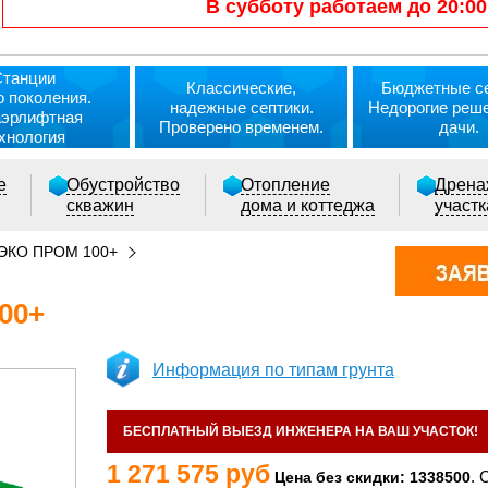
В субботу работаем до 20:00
Станции
Классические,
Бюджетные се
о поколения.
надежные септики.
Недорогие реш
аэрлифтная
Проверено временем.
дачи.
хнология
е
Обустройство
Отопление
Дрена
скважин
дома и коттеджа
участ
ЭКО ПРОМ 100+
00+
Информация по типам грунта
БЕСПЛАТНЫЙ ВЫЕЗД ИНЖЕНЕРА НА ВАШ УЧАСТОК!
1 271 575 руб
. 
Цена без скидки: 1338500