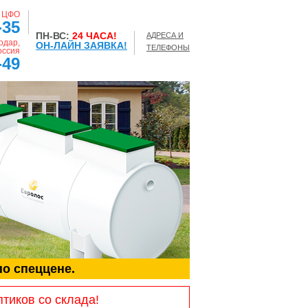
, ЦФО
-35
ПН-ВС:
24 ЧАСА!
АДРЕСА И
одар,
ОН-ЛАЙН ЗАЯВКА!
ТЕЛЕФОНЫ
оссия
-49
по спеццене.
птиков со склада!