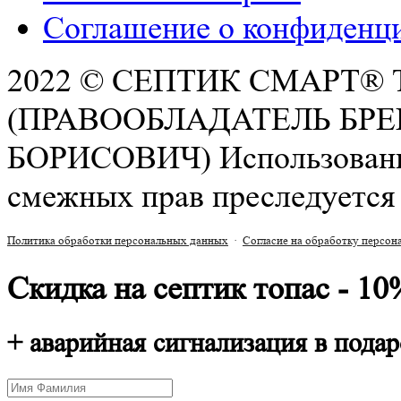
Соглашение о конфиденц
2022 © СЕПТИК СМАРТ®
(ПРАВООБЛАДАТЕЛЬ БР
БОРИСОВИЧ) Использование 
РАСЧЕТ СМЕТЫ ОНЛАЙН!
смежных прав преследуется 
Политика обработки персональных данных
·
Согласие на обработку персо
Скидка на септик топас - 10
+ аварийная сигнализация в подар