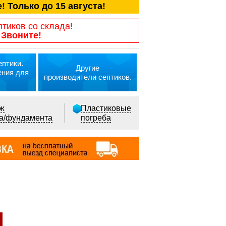
! Только до 15 августа!
птиков со склада!
 Звоните!
птики.
Другие
ения для
производители септиков.
ж
Пластиковые
ка/фундамента
погреба