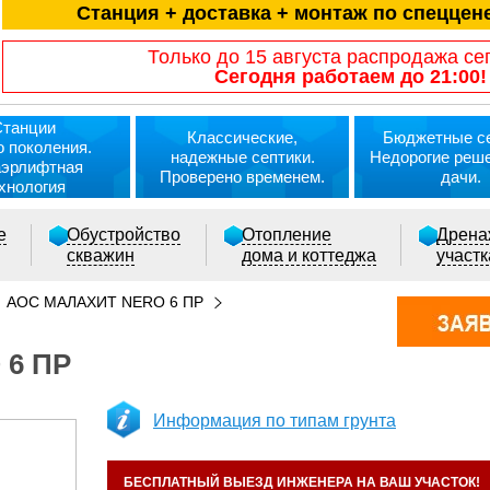
Станция + доставка + монтаж по спеццене
Только до 15 августа распродажа се
Сегодня работаем до 21:00!
Станции
Классические,
Бюджетные се
о поколения.
надежные септики.
Недорогие реш
аэрлифтная
Проверено временем.
дачи.
хнология
е
Обустройство
Отопление
Дрена
скважин
дома и коттеджа
участ
АОС МАЛАХИТ NERO 6 ПР
 6 ПР
Информация по типам грунта
БЕСПЛАТНЫЙ ВЫЕЗД ИНЖЕНЕРА НА ВАШ УЧАСТОК!