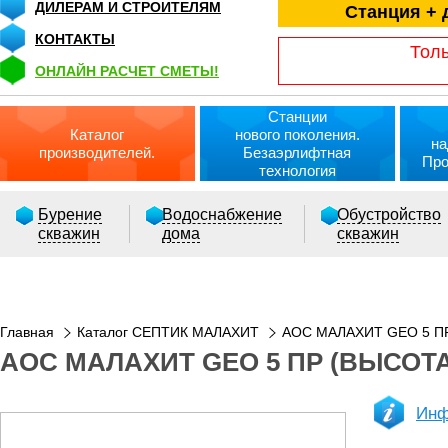
ДИЛЕРАМ И СТРОИТЕЛЯМ
Станция + 
КОНТАКТЫ
Толь
ОНЛАЙН РАСЧЕТ СМЕТЫ!
Станции
Каталог
нового поколения.
на
производителей.
Безаэрлифтная
Про
технология
Бурение
Водоснабжение
Обустройство
скважин
дома
скважин
Главная
Каталог СЕПТИК МАЛАХИТ
АОС МАЛАХИТ GEO 5 ПР
АОС МАЛАХИТ GEO 5 ПР (ВЫСОТА 
Инф