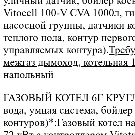
уличный датчик, бойлер кос
Vitocell 100-V CVA 1000л, г
насосной группы, датчики к
теплого пола, контур первог
управляемых контура).
Требу
межгаз дымоход, котельная 1
напольный
ГАЗОВЫЙ КОТЕЛ 6Г КРУГЛ
вода, умная система, бойлер
контуров)*:
Газовый котел н
72 кВт c контроллером Vito