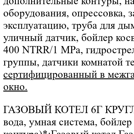
дополнительные контуры, н
оборудования, опрессовка, з
эксплуатацию, труба для д
уличный датчик, бойлер кос
400 NTRR/1 МРа, гидрострел
группы, датчики комнатой т
сертифицированный в межгаз
окно.
ГАЗОВЫЙ КОТЕЛ 6Г КРУГЛ
вода, умная система, бойлер
контура)*:
Газовый котел Га